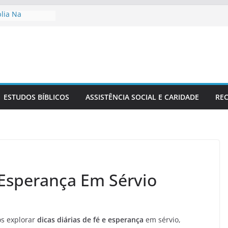
blia Na
ia
o No Contexto
 Cristã Na
Sérvio No
Estudo Bíblico
ESTUDOS BÍBLICOS
ASSISTÊNCIA SOCIAL E CARIDADE
REC
 Esperança Em Sérvio
os explorar
dicas diárias de fé e esperança
em sérvio,