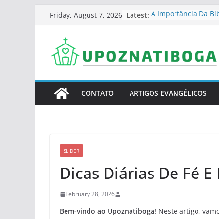
Skip
Latest:
A Importância Da Bí
Friday, August 7, 2026
to
Educação Cristã Sérv
Vivendo O Evangelh
content
Cultural Sérvio
Como Fortalecer A Fé
Sérvia Atual
Desafios Do Cristão 
Mundo Moderno
Como Organizar Um 
CONTATO
ARTIGOS EVANGÉLICOS
Em Casa Na Sérvia
SLIDER
Dicas Diárias De Fé E
February 28, 2026
Bem-vindo ao Upoznatiboga!
Neste artigo, vam