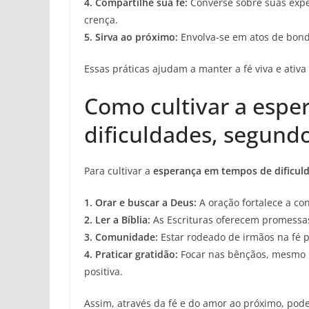
4.
Compartilhe sua fé
:
Converse sobre suas exper
crença.
5.
Sirva ao próximo
:
Envolva-se em atos de bonda
Essas práticas ajudam a manter a fé viva e ativa 
Como cultivar a esp
dificuldades, segundo
Para cultivar a
esperança em tempos de dificul
1.
Orar e buscar a Deus
:
A oração fortalece a co
2.
Ler a Bíblia
:
As Escrituras oferecem promessa
3.
Comunidade
:
Estar rodeado de irmãos na fé p
4.
Praticar gratidão
:
Focar nas bênçãos, mesmo 
positiva.
Assim, através da fé e do amor ao próximo, po