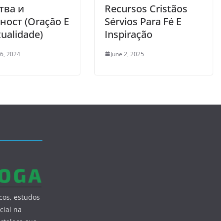
тва и
Recursos Cristãos
ност (Oração E
Sérvios Para Fé E
tualidade)
Inspiração
 6, 2024
June 2, 2025
cos, estudos
cial na