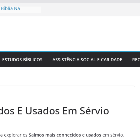
 Bíblia Na
Sérvia
elho No Contexto
A Fé Cristã Na
ão Sérvio No
Um Estudo Bíblico
ESTUDOS BÍBLICOS
ASSISTÊNCIA SOCIAL E CARIDADE
REC
ia
dos E Usados Em Sérvio
s explorar os
Salmos mais conhecidos e usados
em sérvio,