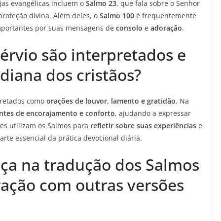
ejas evangélicas incluem o
Salmo 23
, que fala sobre o Senhor
proteção divina. Além deles, o
Salmo 100
é frequentemente
 importantes por suas mensagens de
consolo
e
adoração
.
rvio são interpretados e
idiana dos cristãos?
pretados como
orações de louvor, lamento e gratidão
. Na
ntes de encorajamento e conforto
, ajudando a expressar
tes utilizam os Salmos para
refletir sobre suas experiências
e
rte essencial da prática devocional diária.
nça na tradução dos Salmos
ação com outras versões