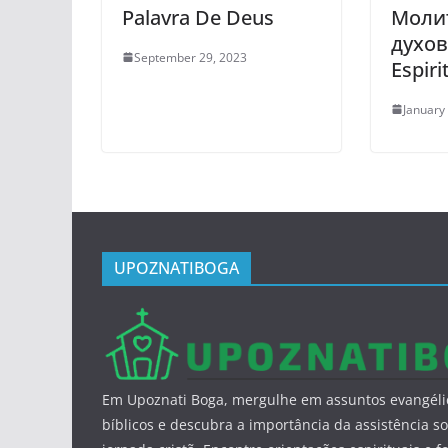
Palavra De Deus
Моли
духов
September 29, 2023
Espiri
January
UPOZNATIBOGA
Em Upoznati Boga, mergulhe em assuntos evangéli
bíblicos e descubra a importância da assistência so