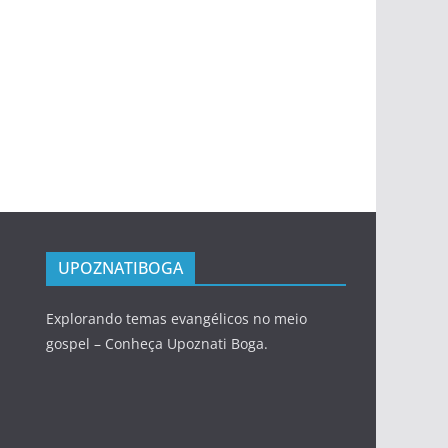
UPOZNATIBOGA
Explorando temas evangélicos no meio
gospel – Conheça Upoznati Boga.