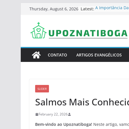
Skip
Latest:
A Importância Da
Thursday, August 6, 2026
to
Educação Cristã 
Vivendo O Evang
content
Cultural Sérvio
Como Fortalecer 
Sérvia Atual
Desafios Do Crist
Mundo Moderno
Como Organizar 
CONTATO
ARTIGOS EVANGÉLICOS
Em Casa Na Sérv
SLIDER
Salmos Mais Conheci
February 22, 2026
Bem-vindo ao Upoznatiboga!
Neste artigo, vamo