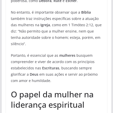
poderosa, como
Debora
,
Rute
e
Esther
.
No entanto, é importante observar que a
Bíblia
também traz instruções específicas sobre a atuação
das mulheres na
Igreja
, como em 1 Timóteo 2:12, que
diz: “Não permito que a mulher ensine, nem que
tenha autoridade sobre o homem; esteja, porém, em
silêncio”.
Portanto, é essencial que as
mulheres
busquem
compreender e viver de acordo com os princípios
estabelecidos nas
Escrituras
, buscando sempre
glorificar a
Deus
em suas ações e servir ao próximo
com amor e humildade.
O papel da mulher na
liderança espiritual