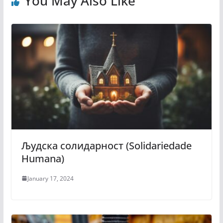
You May Also Like
Људска солидарност (Solidariedade
Humana)
January 17, 2024