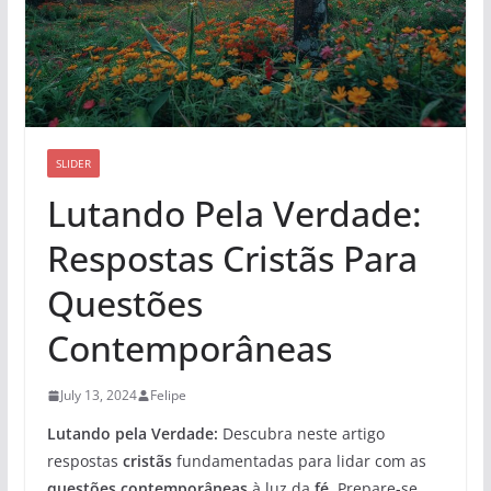
SLIDER
Lutando Pela Verdade:
Respostas Cristãs Para
Questões
Contemporâneas
July 13, 2024
Felipe
Lutando pela Verdade:
Descubra neste artigo
respostas
cristãs
fundamentadas para lidar com as
questões contemporâneas
à luz da
fé
. Prepare-se