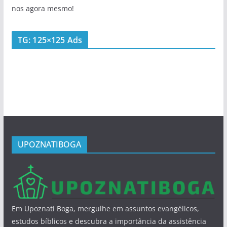
nos agora mesmo!
TG: 125×125 Ads
UPOZNATIBOGA
Em Upoznati Boga, mergulhe em assuntos evangélicos,
estudos bíblicos e descubra a importância da assistência