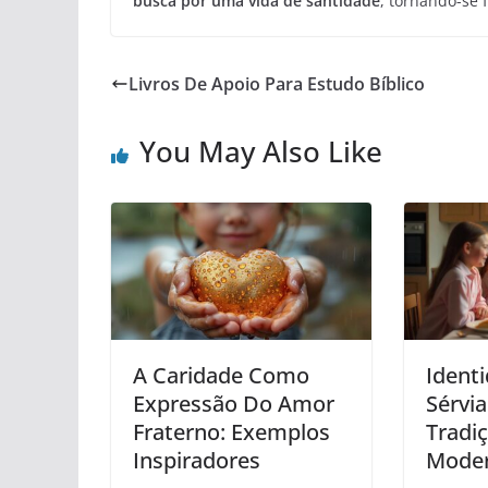
busca por uma vida de santidade
, tornando-se f
Livros De Apoio Para Estudo Bíblico
You May Also Like
A Caridade Como
Identi
Expressão Do Amor
Sérvia
Fraterno: Exemplos
Tradi
Inspiradores
Moder