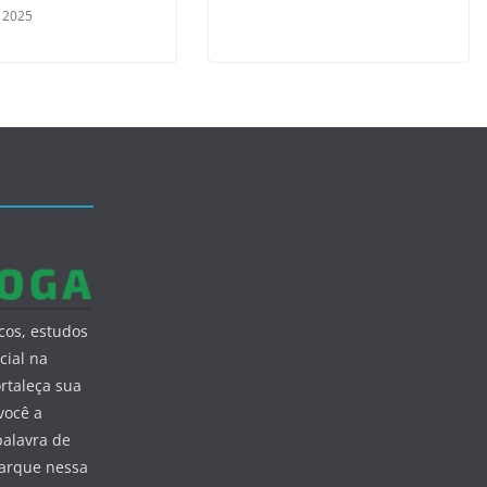
, 2025
cos, estudos
cial na
ortaleça sua
você a
palavra de
barque nessa