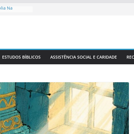
blia Na
ia
o No Contexto
 Cristã Na
Sérvio No
Estudo Bíblico
ESTUDOS BÍBLICOS
ASSISTÊNCIA SOCIAL E CARIDADE
REC