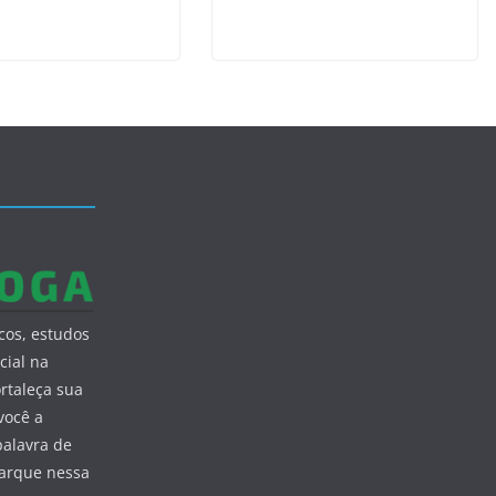
cos, estudos
cial na
ortaleça sua
você a
palavra de
barque nessa