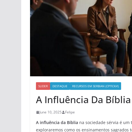
SLIDER
DESTAQUE
RECURSOS EM SERBIAN (СРПСКИ)
A Influência Da Bíbli
June 10, 2025
Felipe
A influência da Bíblia
na sociedade sérvia é um t
exploraremos como os ensinamentos sagrados t