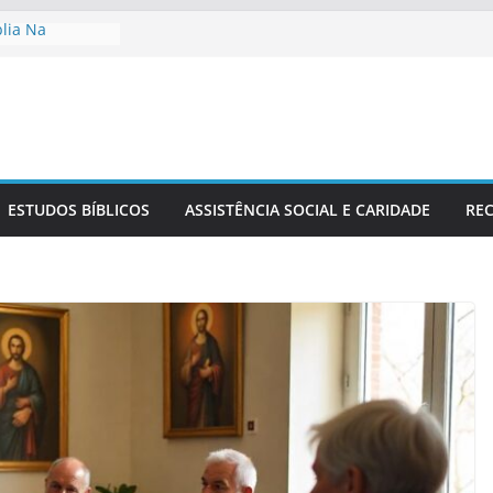
blia Na
ia
o No Contexto
 Cristã Na
Sérvio No
Estudo Bíblico
ESTUDOS BÍBLICOS
ASSISTÊNCIA SOCIAL E CARIDADE
REC