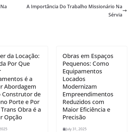
 Na
A Importância Do Trabalho Missionário Na
Sérvia
er da Locação:
Obras em Espaços
da Por Que
Pequenos: Como
r
Equipamentos
amentos é a
Locados
r Abordagem
Modernizam
o Construtor de
Empreendimentos
no Porte e Por
Reduzidos com
 Trans Obra é a
Maior Eficiência e
r Opção
Precisão
 2025
July 31, 2025