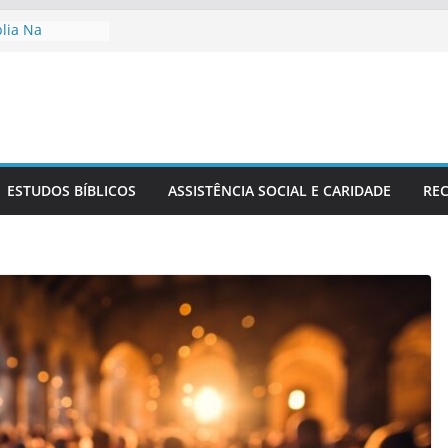
blia Na
ia
o No Contexto
 Cristã Na
Sérvio No
Estudo Bíblico
ESTUDOS BÍBLICOS
ASSISTÊNCIA SOCIAL E CARIDADE
REC