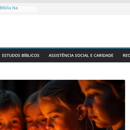
Bíblia Na
érvia
lho No Contexto
 Fé Cristã Na
ão Sérvio No
m Estudo Bíblico
ESTUDOS BÍBLICOS
ASSISTÊNCIA SOCIAL E CARIDADE
REC
a