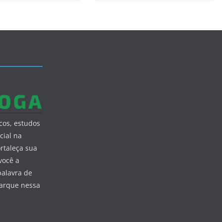
cos, estudos
cial na
ortaleça sua
você a
palavra de
barque nessa