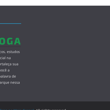
cos, estudos
cial na
ortaleça sua
você a
palavra de
barque nessa