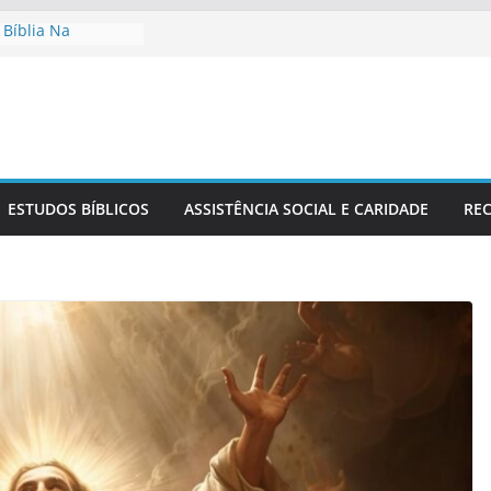
 Bíblia Na
Sérvia
elho No Contexto
A Fé Cristã Na
ão Sérvio No
Um Estudo Bíblico
ESTUDOS BÍBLICOS
ASSISTÊNCIA SOCIAL E CARIDADE
REC
ia