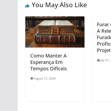
You May Also Like
Furar
A Rele
Furad
Profi
Proje
Como Manter A
July 31,
Esperança Em
Tempos Difíceis
August 13, 2024