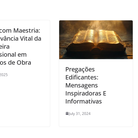
 com Maestria:
vância Vital da
eira
ssional em
tos de Obra
Pregações
 2025
Edificantes:
Mensagens
Inspiradoras E
Informativas
July 31, 2024