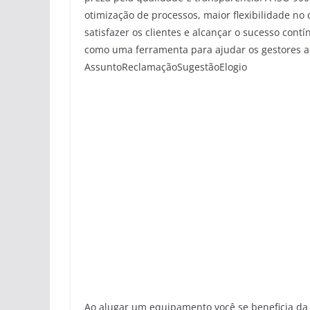
otimização de processos, maior flexibilidade n
satisfazer os clientes e alcançar o sucesso con
como uma ferramenta para ajudar os gestores a e
AssuntoReclamaçãoSugestãoElogio
Ao alugar um equipamento você se beneficia da 