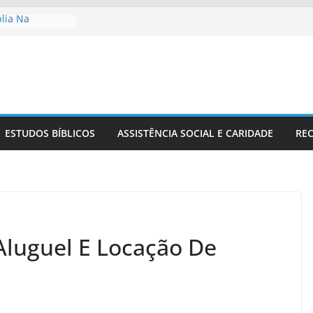
blia Na
ia
o No Contexto
 Cristã Na
Sérvio No
Estudo Bíblico
ESTUDOS BÍBLICOS
ASSISTÊNCIA SOCIAL E CARIDADE
REC
Aluguel E Locação De