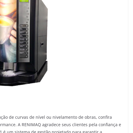
ução de curvas de nível ou nivelamento de obras, confira
formance. A RENIMAQ agradece seus clientes pela confiança e
1 é um sistema de gestão projetado para garantir a