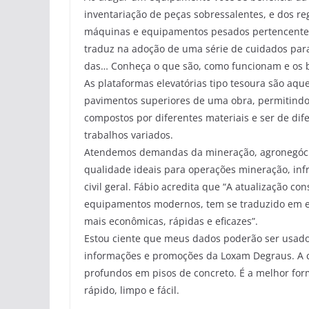
inventariação de peças sobressalentes, e dos 
máquinas e equipamentos pesados pertencente 
traduz na adoção de uma série de cuidados para
das… Conheça o que são, como funcionam e os be
As plataformas elevatórias tipo tesoura são aq
pavimentos superiores de uma obra, permitindo a
compostos por diferentes materiais e ser de dif
trabalhos variados.
Atendemos demandas da mineração, agronegócio, 
qualidade ideais para operações mineração, in
civil geral. Fábio acredita que “A atualização c
equipamentos modernos, tem se traduzido em eq
mais econômicas, rápidas e eficazes”.
Estou ciente que meus dados poderão ser usados 
informações e promoções da Loxam Degraus. A cor
profundos em pisos de concreto. É a melhor for
rápido, limpo e fácil.