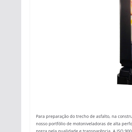
Para preparação do trecho de asfalto, na constr
nosso portfólio de motoniveladoras de alta per
preza pela qualidade e transparência. A ISO 900