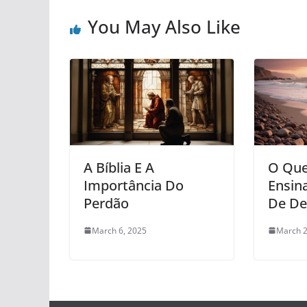
You May Also Like
A Bíblia E A
O Que
Importância Do
Ensin
Perdão
De De
March 6, 2025
March 2