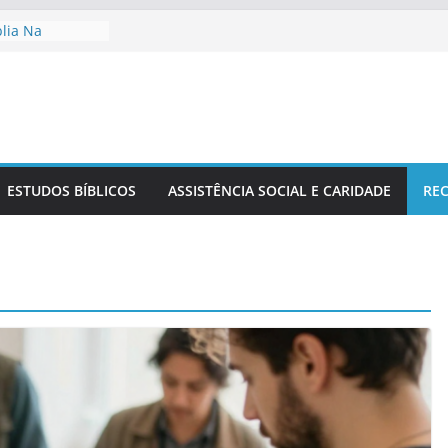
blia Na
ia
o No Contexto
 Cristã Na
Sérvio No
Estudo Bíblico
ESTUDOS BÍBLICOS
ASSISTÊNCIA SOCIAL E CARIDADE
REC