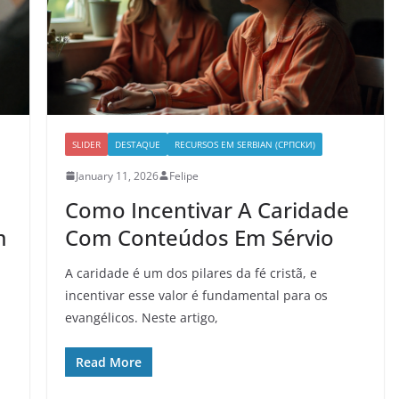
SLIDER
DESTAQUE
RECURSOS EM SERBIAN (СРПСКИ)
January 11, 2026
Felipe
Como Incentivar A Caridade
m
Com Conteúdos Em Sérvio
A caridade é um dos pilares da fé cristã, e
incentivar esse valor é fundamental para os
evangélicos. Neste artigo,
Read More